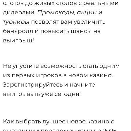
слотов до живых столов с реальными
дилерами.
Промокоды, акции и
турниры
позволят вам увеличить
банкролл и повысить шансы на
выигрыш!
Не упустите возможность стать одним
из первых игроков в новом казино.
Зарегистрируйтесь и начните
выигрывать уже сегодня!
Как выбрать лучшее новое казино с
выгодными предложениями на 2025