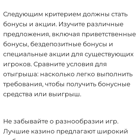
Следующим критерием должны стать
бонусы и акции. Изучите различные
предложения, включая приветственные
бонусы, бездепозитные бонусы и
специальные акции для существующих
игроков. Сравните условия для
отыгрыша: насколько легко выполнить
требования, чтобы получить бонусные
средства или выигрыш.
Не забывайте о разнообразии игр.
Лучшие казино предлагают широкий