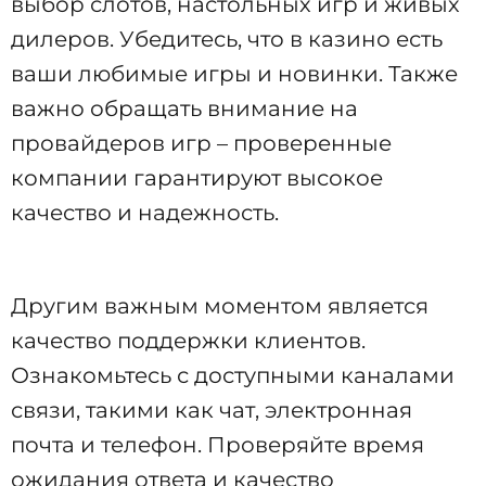
выбор слотов, настольных игр и живых
дилеров. Убедитесь, что в казино есть
ваши любимые игры и новинки. Также
важно обращать внимание на
провайдеров игр – проверенные
компании гарантируют высокое
качество и надежность.
Другим важным моментом является
качество поддержки клиентов.
Ознакомьтесь с доступными каналами
связи, такими как чат, электронная
почта и телефон. Проверяйте время
ожидания ответа и качество