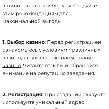
активировать свои бонусы. Следуйте
этим рекомендациям для
максимальной выгоды.
1. Выбор казино
: Перед регистрацией
ознакомьтесь с условиями различных
казино, таких как
покердом онлайн
казино
. Читайте отзывы и обращайте
внимание на репутацию заведения.
2. Регистрация
: При создании аккаунта
используйте уникальный адрес