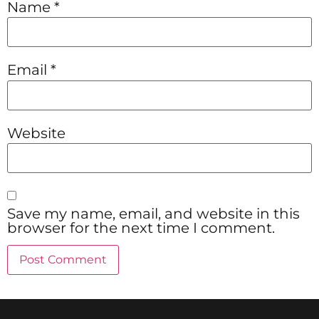
Name
*
Email
*
Website
Save my name, email, and website in this
browser for the next time I comment.