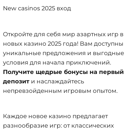
New casinos 2025 вход
Откройте для себя мир азартных игр в
новых казино 2025 года! Вам доступны
уникальные предложения и выгодные
условия для начала приключений.
Получите щедрые бонусы на первый
депозит
и наслаждайтесь
непревзойденным игровым опытом.
Каждое новое казино предлагает
разнообразие игр: от классических