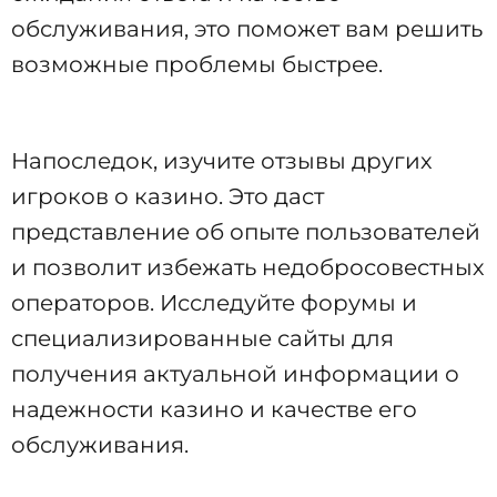
обслуживания, это поможет вам решить
возможные проблемы быстрее.
Напоследок, изучите отзывы других
игроков о казино. Это даст
представление об опыте пользователей
и позволит избежать недобросовестных
операторов. Исследуйте форумы и
специализированные сайты для
получения актуальной информации о
надежности казино и качестве его
обслуживания.