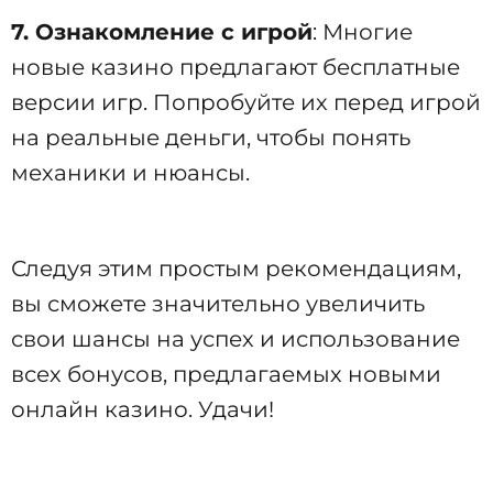
7. Ознакомление с игрой
: Многие
новые казино предлагают бесплатные
версии игр. Попробуйте их перед игрой
на реальные деньги, чтобы понять
механики и нюансы.
Следуя этим простым рекомендациям,
вы сможете значительно увеличить
свои шансы на успех и использование
всех бонусов, предлагаемых новыми
онлайн казино. Удачи!