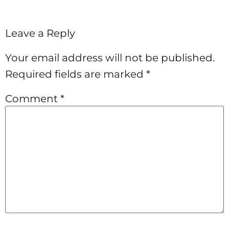
Leave a Reply
Your email address will not be published.
Required fields are marked
*
Comment
*