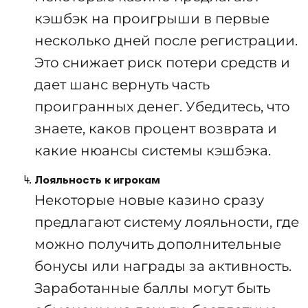
кэшбэк на проигрыши в первые
несколько дней после регистрации.
Это снижает риск потери средств и
дает шанс вернуть часть
проигранных денег. Убедитесь, что
знаете, каков процент возврата и
какие нюансы системы кэшбэка.
Лояльность к игрокам
Некоторые новые казино сразу
предлагают систему лояльности, где
можно получить дополнительные
бонусы или награды за активность.
Заработанные баллы могут быть